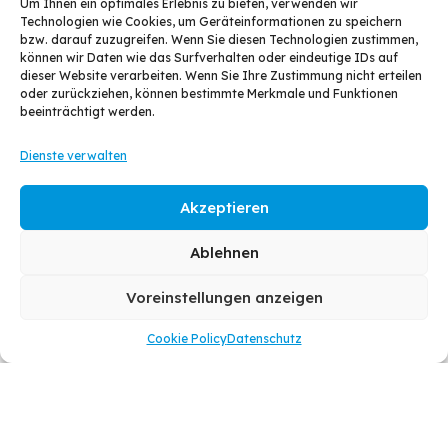
Verarbeitung erfolgt auf Grundlage des Art. 6 Abs. 1 lit.
Um Ihnen ein optimales Erlebnis zu bieten, verwenden wir
Technologien wie Cookies, um Geräteinformationen zu speichern
f DSGVO aus dem berechtigten Interesse an der
bzw. darauf zuzugreifen. Wenn Sie diesen Technologien zustimmen,
bedarfsgerechten und zielgerichteten Gestaltung
können wir Daten wie das Surfverhalten oder eindeutige IDs auf
unserer Webseite.
dieser Website verarbeiten. Wenn Sie Ihre Zustimmung nicht erteilen
oder zurückziehen, können bestimmte Merkmale und Funktionen
beeinträchtigt werden.
Weitere Informationen zum Datenschutz und zu den
Nutzungsbedingungen von Google finden Sie in den
Dienste verwalten
Datenschutzrichtlinien von Google.
Facebook Plug-In
Akzeptieren
Unsere Webseite nutzt Funktionen von Facebook Inc.,
Ablehnen
1 Hacker Way, Menlo Park, CA 94025, USA. Das
Facebook Plug-in erkennen Sie am Facebook Logo
Voreinstellungen anzeigen
oder dem Like-Button auf der Webseite.
Cookie Policy
Datenschutz
Wenn Sie unsere Seite besuchen, wird via Plug-in eine
direkte Verbindung zwischen Ihrem Webbrowser und
dem Facebook Server hergestellt. Das gibt Facebook
die Möglichkeit festzustellen, dass Sie mit Ihrer IP-