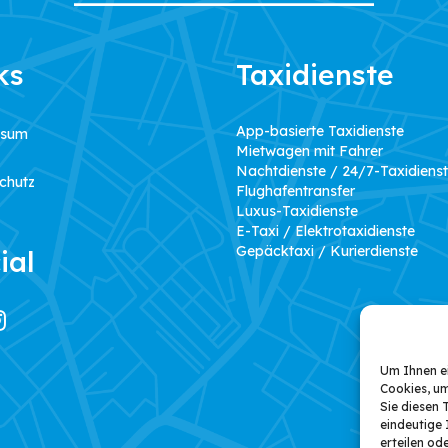
ks
Taxidienste
App-basierte Taxidienste
ssum
Mietwagen mit Fahrer
Nachtdienste / 24/7-Taxidiens
chutz
Flughafentransfer
Luxus-Taxidienste
E-Taxi / Elektrotaxidienste
Gepäcktaxi / Kurierdienste
ial
Um Ihnen ei
Cookies, u
Sie diesen 
eindeutige 
erteilen o